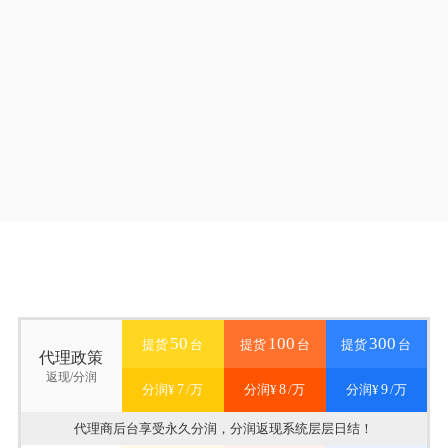
业务对接
资料认证
服务推广
代理申请
• 预约考察
• 提交资料
• 技术支持
• 招商热线
• 确定方案
• 服务授权
• 全天客服
• 在线咨询
• 签订协议
• 机具发货
• 政策扶持
• 填写表单
50
100
300
提货
台
提货
台
提货
台
代理政策
返现/分润
7
8
9
分润¥
/万
分润¥
/万
分润¥
/万
代理商后台享受永久分润，分润返现系统层层日结！